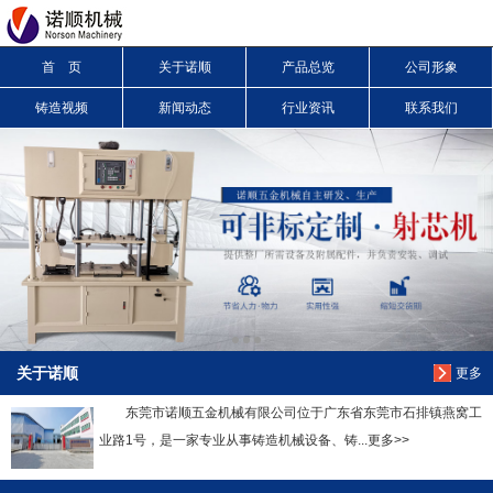
首 页
关于诺顺
产品总览
公司形象
信息搜索
铸造视频
新闻动态
行业资讯
联系我们
搜索
关于诺顺
更多
东莞市诺顺五金机械有限公司位于广东省东莞市石排镇燕窝工
业路1号，是一家专业从事铸造机械设备、铸...更多>>