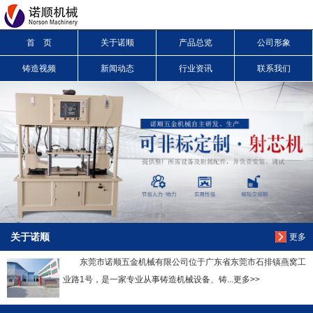
首 页
关于诺顺
产品总览
公司形象
信息搜索
铸造视频
新闻动态
行业资讯
联系我们
搜索
关于诺顺
更多
东莞市诺顺五金机械有限公司位于广东省东莞市石排镇燕窝工
业路1号，是一家专业从事铸造机械设备、铸...更多>>