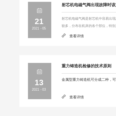
射芯机电磁气阀出现故障时该
射芯机电磁气阀是射芯机中容易出现
21
较多，分布在机床的各个部位，特别放
2021
-
05
查看详情
重力铸造机检修的技术原则
金属型重力铸造机可分成二种，可
13
2021
-
03
查看详情