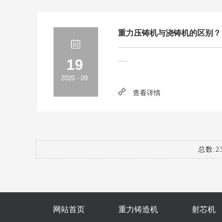
重力压铸机与浇铸机的区别？
...
...
19
2020
-
09
查看详情
总数:
网站首页
重力铸造机
射芯机