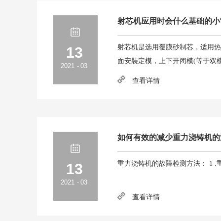
射芯机应用时会什么基础的小
射芯机是选用覆膜砂制芯，适用热
13
面安裝定模，上下开闭模(等于双模架
2021
-
03
查看详情
如何有效的减少重力浇铸机的
重力浇铸机的故障检测方法： 1 
13
2021
-
03
查看详情